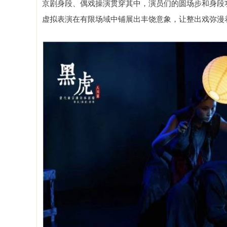
京剧身段、偶戏操演贯穿其中，演员们的圆场步和身段
虚拟表演在有限场域中铺展出丰饶意象，让整出戏弥漫