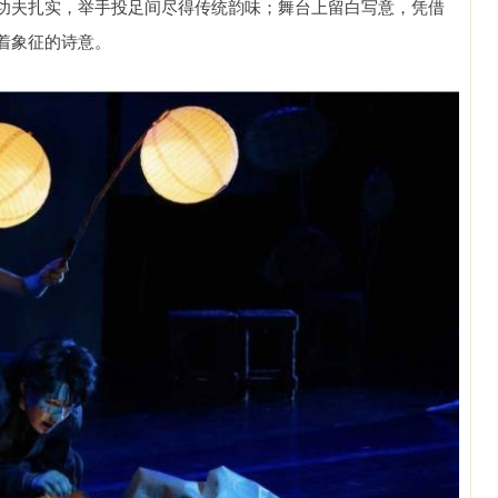
功夫扎实，举手投足间尽得传统韵味；舞台上留白写意，凭借
着象征的诗意。