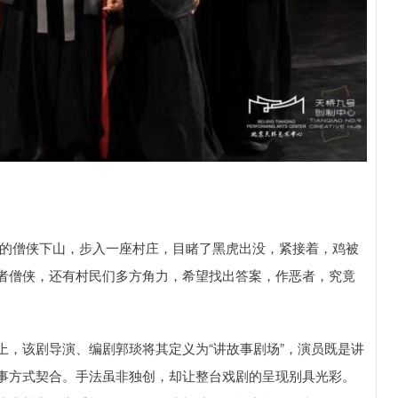
身的僧侠下山，步入一座村庄，目睹了黑虎出没，紧接着，鸡被
者僧侠，还有村民们多方角力，希望找出答案，作恶者，究竟
上，该剧导演、编剧郭琰将其定义为“讲故事剧场”，演员既是讲
事方式契合。手法虽非独创，却让整台戏剧的呈现别具光彩。