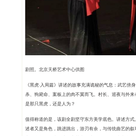
剧照。北京天桥艺术中心供图
《黑虎·入局篇》讲述的故事充满诡秘的气息：武艺傍
杀、狗毙命、案板上的肉不翼而飞。村长、巡夜与外来
是那只黑虎，还是人为？
值得称道的是，该剧全剧坚守东方美学底色。讲述方式
述者又是角色，跳进跳出，游刃有余，与传统曲艺的叙