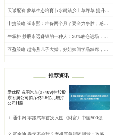
天诚配资 蒙草生态培育节水耐踏乡土草坪草 提升国产草种供给保障能力
申捷策略 崔永熙：准备两个月了要全力争胜；感受到了辽宁球迷的热情
牛掌柜 炒股永远赚钱的一种人：30%底仓进场，下跌7%止损，上涨15%即卖出
互盈策略 赵海燕儿子大婚，好姐妹闫学晶缺席，娱乐圈人情冷暖太现实
推荐资讯
爱优配 岚图汽车(07489)控股股
东附属公司拟斥资2.5亿元增持
公司H股
通牛网 零跑汽车首次入围《财富》中国500强榜单 全新B系列首款智能轿车B01即将上市
1
富余通 春天不会玩？老祖宗急得团团转：攻略早都写好了！
2