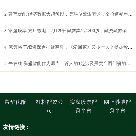
建宝优配 经济数据大超预期，美联储鹰派表述，金价遭受重击丨黄金早参
2
常盈股票 复旦微电：7月29日融券卖出4200股，融资融券余额378亿元
3
億策略 TVB资深男星疑离巢，《爱回家》又少一人？娶冻龄港姐恩爱26年
4
牛在线 腾盛智能作为原告上诉人的1起涉及买卖合同纠纷的诉讼将于2025年7月22日开庭
5
富华优配
杠杆配资公
实盘股票配
网上炒股配
司
资平台
资平台
友情链接：