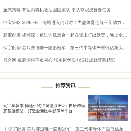
至慧策略 齐达内将执教法国国家队 率队夺冠成首要任务
申宝策略 2026 FE上海站进入倒计时！力盛体育连续三年助力赛事成功举办
新宝配资 杨瀚森：通过训练磨合一起在场上打出默契，晚上全力去拼
保宇配资 芯片赛道唯一隐形冠军，第三代半导体严重低估龙头，北向重仓抢筹
股合网 低调深耕不负初心 张彬彬凭实力演技成就荧幕精彩
推荐资讯
元宝枫资本 德适生物冲刺港股IPO：自研跨模
态基座模型，打造全新医学影像AI平台
保宇配资 芯片赛道唯一隐形冠军，第三代半导体严重低估龙头，北向重仓抢筹
1