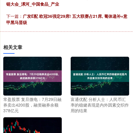
链大会_漯河_中国食品_产业
下一篇：
广发E配 欧冠36强定29席! 五大联赛占21席, 葡体递补+意
甲黑马晋级
相关文章
常盈股票 复旦微电：7月29日融
富通优配 分析人士：人民币汇
券卖出4200股，融资融券余额
率的稳健表现是内外因素交织作
378亿元
用的结果