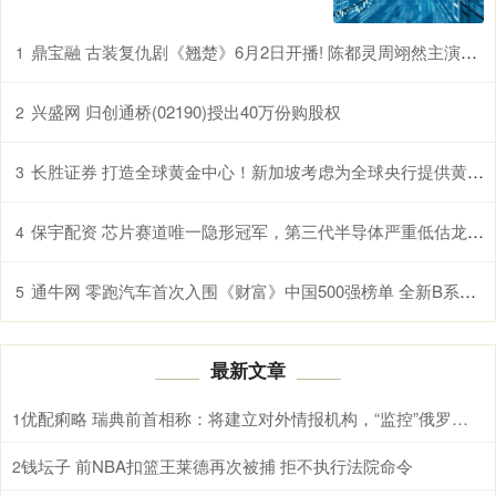
鼎宝融 古装复仇剧《翘楚》6月2日开播! 陈都灵周翊然主演，权谋爽感拉满
1
兴盛网 归创通桥(02190)授出40万份购股权
2
长胜证券 打造全球黄金中心！新加坡考虑为全球央行提供黄金储存服务
3
保宇配资 芯片赛道唯一隐形冠军，第三代半导体严重低估龙头，北向重仓抢筹
4
通牛网 零跑汽车首次入围《财富》中国500强榜单 全新B系列首款智能轿车B01即将上市
5
最新文章
优配痢略 瑞典前首相称：将建立对外情报机构，“监控”俄罗斯领导人 应对地缘政治局势
1
钱坛子 前NBA扣篮王莱德再次被捕 拒不执行法院命令
2