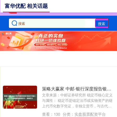
富华优配 相关话题
搜索
策略大赢家 中邮·银行深度报告银行稳定币专题（上）：从金融角度看稳定币——基础定义
文章来源：中邮证券研究所 稳定币核心定义
与属性： 稳定币是锚定法币或实物资产的链
上代币化数字凭证，非独立货币，与古代银
票....
查看：
130
分类：
实盘股票配资平台