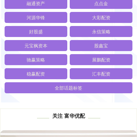
融通资产
点点金
河源华锋
大彩配资
好股盛
永信策略
元宝枫资本
股鑫宝
驰赢策略
展鵬配资
稳赢配资
汇丰配资
全部话题标签
关注 富华优配