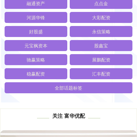
融通资产
点点金
河源华锋
大彩配资
好股盛
永信策略
元宝枫资本
股鑫宝
驰赢策略
展鵬配资
稳赢配资
汇丰配资
全部话题标签
关注 富华优配