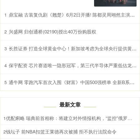
鼎宝融 古装复仇剧《翘楚》6月2日开播! 陈都灵周翊然主演，权谋爽感拉满
1
兴盛网 归创通桥(02190)授出40万份购股权
2
长胜证券 打造全球黄金中心！新加坡考虑为全球央行提供黄金储存服务
3
保宇配资 芯片赛道唯一隐形冠军，第三代半导体严重低估龙头，北向重仓抢筹
4
通牛网 零跑汽车首次入围《财富》中国500强榜单 全新B系列首款智能轿车B01即将上市
5
最新文章
优配痢略 瑞典前首相称：将建立对外情报机构，“监控”俄罗斯领导人 应对地缘政治局势
1
钱坛子 前NBA扣篮王莱德再次被捕 拒不执行法院命令
2