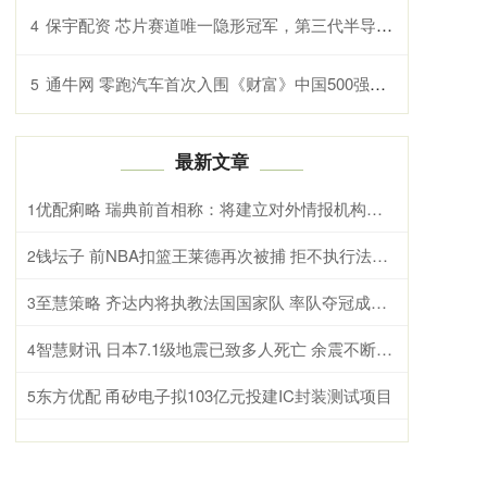
保宇配资 芯片赛道唯一隐形冠军，第三代半导体严重低估龙头，北向重仓抢筹
4
通牛网 零跑汽车首次入围《财富》中国500强榜单 全新B系列首款智能轿车B01即将上市
5
最新文章
优配痢略 瑞典前首相称：将建立对外情报机构，“监控”俄罗斯领导人 应对地缘政治局势
1
钱坛子 前NBA扣篮王莱德再次被捕 拒不执行法院命令
2
至慧策略 齐达内将执教法国国家队 率队夺冠成首要任务
3
智慧财讯 日本7.1级地震已致多人死亡 余震不断救援受阻
4
东方优配 甬矽电子拟103亿元投建IC封装测试项目
5