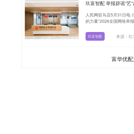
玖富智配 举报辟谣“艺
人民网驻马店5月31日电 
的力量”2026全国网络举报
来源：红
玖富智配
富华优配