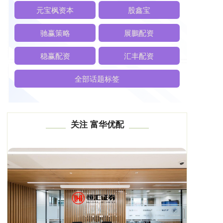
元宝枫资本
股鑫宝
驰赢策略
展鵬配资
稳赢配资
汇丰配资
全部话题标签
关注 富华优配