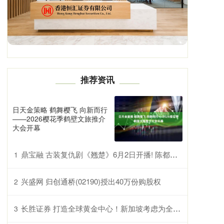
推荐资讯
日天金策略 鹤舞樱飞 向新而行
——2026樱花季鹤壁文旅推介
大会开幕
鼎宝融 古装复仇剧《翘楚》6月2日开播! 陈都灵周翊然主演，权谋爽感拉满
1
兴盛网 归创通桥(02190)授出40万份购股权
2
长胜证券 打造全球黄金中心！新加坡考虑为全球央行提供黄金储存服务
3