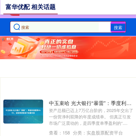
富华优配 相关话题
搜索
中玉束哈 光大银行“暴雷”：季度利润骤降44.9%，涉房类贷款成不良重灾区
资产总额已迈上7万亿台阶的，2025年交出了
一份营净利双降的年度成绩单。 但真正引发
市场广泛震动的，是四季度单季盈利的“....
查看：
158
分类：
实盘股票配资平台