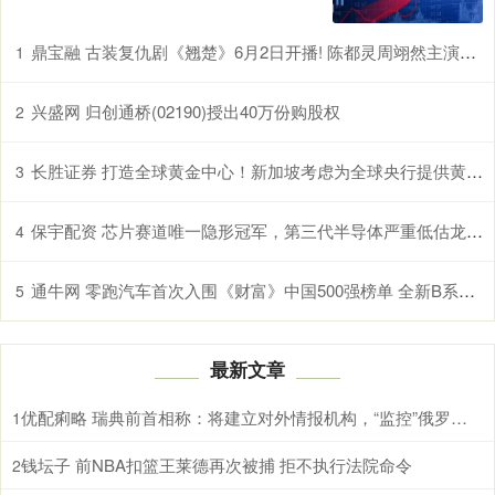
鼎宝融 古装复仇剧《翘楚》6月2日开播! 陈都灵周翊然主演，权谋爽感拉满
1
兴盛网 归创通桥(02190)授出40万份购股权
2
长胜证券 打造全球黄金中心！新加坡考虑为全球央行提供黄金储存服务
3
保宇配资 芯片赛道唯一隐形冠军，第三代半导体严重低估龙头，北向重仓抢筹
4
通牛网 零跑汽车首次入围《财富》中国500强榜单 全新B系列首款智能轿车B01即将上市
5
最新文章
优配痢略 瑞典前首相称：将建立对外情报机构，“监控”俄罗斯领导人 应对地缘政治局势
1
钱坛子 前NBA扣篮王莱德再次被捕 拒不执行法院命令
2