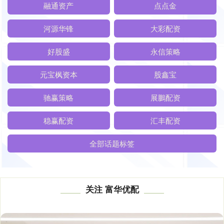
融通资产
点点金
河源华锋
大彩配资
好股盛
永信策略
元宝枫资本
股鑫宝
驰赢策略
展鵬配资
稳赢配资
汇丰配资
全部话题标签
关注 富华优配